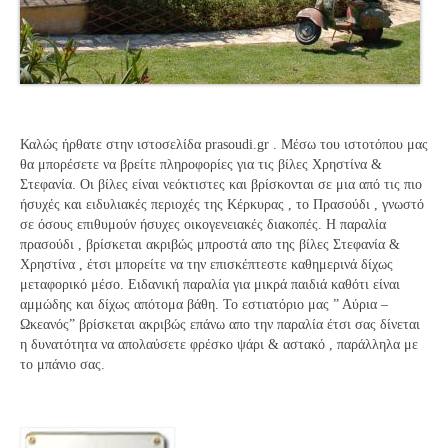
Καλώς ήρθατε στην ιστοσελίδα prasoudi.gr . Μέσω του ιστοτόπου μας
θα μπορέσετε να βρείτε πληροφορίες για τις βίλες Χρηστίνα &
Στεφανία. Οι βίλες είναι νεόκτιστες και βρίσκονται σε μια από τις πιο
ήσυχές και ειδυλιακές περιοχές της Κέρκυρας , το Πρασούδι , γνωστό
σε όσους επιθυμούν ήσυχες οικογενειακές διακοπές. Η παραλία
πρασούδι , βρίσκεται ακριβώς μπροστά απο της βίλες Στεφανία &
Χρηστίνα , έτσι μπορείτε να την επισκέπτεστε καθημερινά δίχως
μεταφορικό μέσο. Ειδανική παραλία για μικρά παιδιά καθότι είναι
αμμώδης και δίχως απότομα βάθη. Το εστιατόριο μας ” Αύρια –
Ωκεανός” βρίσκεται ακριβώς επάνω απο την παραλία έτσι σας δίνεται
η δυνατότητα να απολαύσετε φρέσκο ψάρι & αστακό , παράλληλα με
το μπάνιο σας.