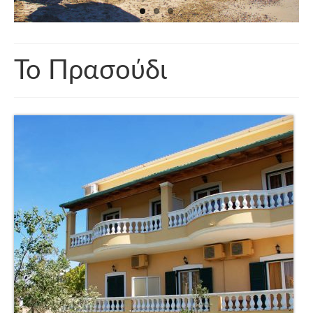
Το Πρασούδι