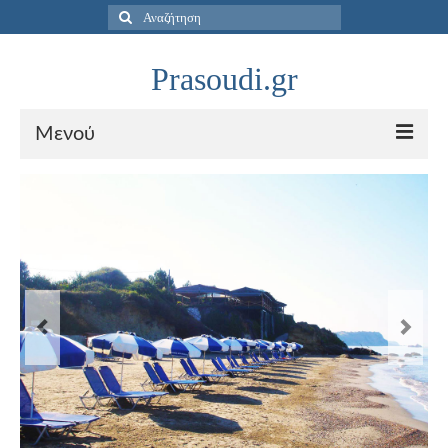
Αναζήτηση
για:
Prasoudi.gr
Μενού
Αρχική
Βίλα Χρηστίνα
Γκάλερι
Επικοινωνία
Ελληνικα (Ελληνικα)
English (Αγγλικα)